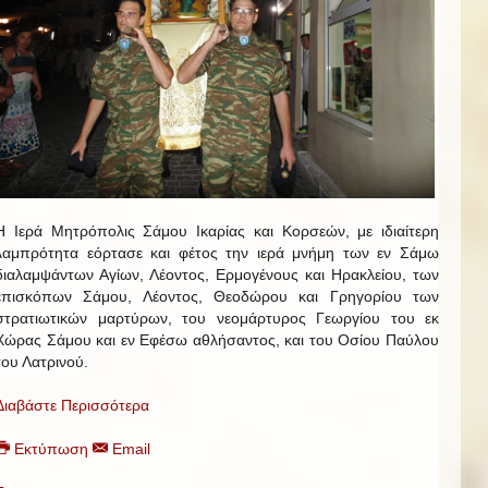
Η Ιερά Μητρόπολις Σάμου Ικαρίας και Κορσεών, με ιδιαίτερη
λαμπρότητα εόρτασε και φέτος την ιερά μνήμη των εν Σάμω
διαλαμψάντων Αγίων, Λέοντος, Ερμογένους και Ηρακλείου, των
επισκόπων Σάμου, Λέοντος, Θεοδώρου και Γρηγορίου των
στρατιωτικών μαρτύρων, του νεομάρτυρος Γεωργίου του εκ
Χώρας Σάμου και εν Εφέσω αθλήσαντος, και του Οσίου Παύλου
του Λατρινού.
Διαβάστε Περισσότερα
Εκτύπωση
Email