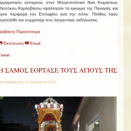
Αρχιερατικός εσπερινός στον Μητροπολιτικό Ναό Κοιμήσεως
Θεοτόκου Καρλοβάσου εψάλλησαν τα εγκώμια της Παναγίας και
έγινε περιφορά του Επιταφίου ανά την πόλιν. Πλήθος λαού
προσήλθε και συμμετείχε στις λατρευτικές εκδηλώσεις.
Διαβάστε Περισσότερα
Εκτύπωση
Email
Tweet
Η ΣΑΜΟΣ ΕΟΡΤΑΣΕ ΤΟΥΣ ΑΓΙΟΥΣ ΤΗΣ
Συντάχθηκε στις
10 Αυγούστου 2014
.