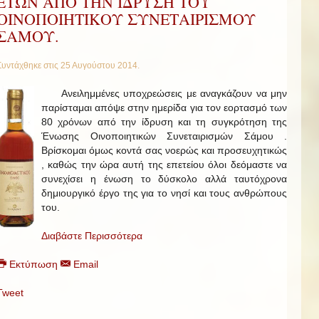
ΕΤΩΝ ΑΠΟ ΤΗΝ ΙΔΡΥΣΗ ΤΟΥ
ΟΙΝΟΠΟΙΗΤΙΚΟΥ ΣΥΝΕΤΑΙΡΙΣΜΟΥ
ΣΑΜΟΥ.
Συντάχθηκε στις
25 Αυγούστου 2014
.
Ανειλημμένες υποχρεώσεις με αναγκάζουν να μην
παρίσταμαι απόψε στην ημερίδα για τον εορτασμό των
80 χρόνων από την ίδρυση και τη συγκρότηση της
Ένωσης Οινοποιητικών Συνεταιρισμών Σάμου .
Βρίσκομαι όμως κοντά σας νοερώς και προσευχητικώς
, καθώς την ώρα αυτή της επετείου όλοι δεόμαστε να
συνεχίσει η ένωση το δύσκολο αλλά ταυτόχρονα
δημιουργικό έργο της για το νησί και τους ανθρώπους
του.
Διαβάστε Περισσότερα
Εκτύπωση
Email
Tweet