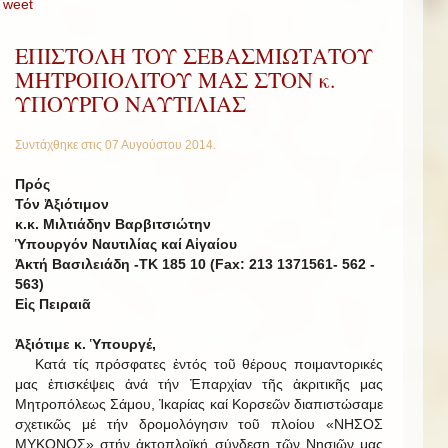
Tweet
ΕΠΙΣΤΟΛΗ ΤΟΥ ΣΕΒΑΣΜΙΩΤΑΤΟΥ
ΜΗΤΡΟΠΟΛΙΤΟΥ ΜΑΣ ΣΤΟΝ κ.
ΥΠΟΥΡΓΟ ΝΑΥΤΙΛΙΑΣ
Συντάχθηκε στις
07 Αυγούστου 2014
.
Πρός
Τόν Ἀξιότιμον
κ.κ. Μιλτιάδην Βαρβιτσιώτην
Ὑπουργόν Ναυτιλίας καί Αἰγαίου
Ἀκτή Βασιλειάδη -ΤΚ 185 10 (Fax: 213 1371561- 562 -
563)
Εἰς Πειραιᾶ
Ἀξιότιμε κ. Ὑπουργέ,
Κατά τίς πρόσφατες ἐντός τοῦ θέρους ποιμαντορικές
μας ἐπισκέψεις ἀνά τήν Ἐπαρχίαν τῆς ἀκριτικῆς μας
Μητροπόλεως Σάμου, Ἰκαρίας καί Κορσεῶν διαπιστώσαμε
σχετικῶς μέ τήν δρομολόγησιν τοῦ πλοίου «ΝΗΣΟΣ
ΜΥΚΟΝΟΣ» στήν ἀκτοπλοϊκή σύνδεση τῶν Νησιῶν μας