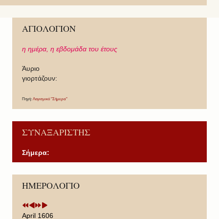
ΑΓΙΟΛΟΓΙΟΝ
η ημέρα,
η εβδομάδα του έτους
Άυριο
γιορτάζουν:
Πηγή:
Λογισμικό "Σήμερα"
ΣΥΝΑΞΑΡΙΣΤΗΣ
Σήμερα:
P
P
N
N
ΗΜΕΡΟΛΟΓΙΟ
r
r
e
e
e
e
x
x
v
v
t
t
i
i
Y
M
April 1606