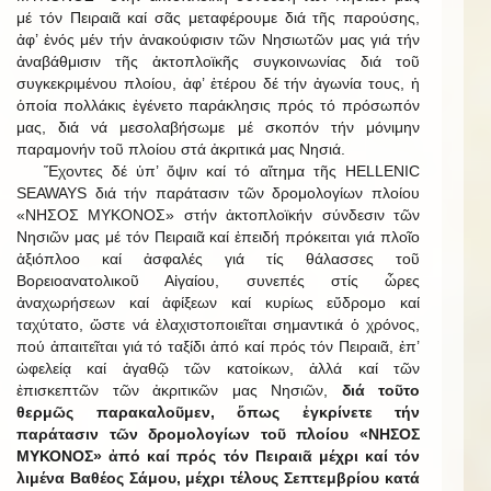
μέ τόν Πειραιᾶ καί σᾶς μεταφέρουμε διά τῆς παρούσης,
ἀφ’ ἑνός μέν τήν ἀνακούφισιν τῶν Νησιωτῶν μας γιά τήν
ἀναβάθμισιν τῆς ἀκτοπλοϊκῆς συγκοινωνίας διά τοῦ
συγκεκριμένου πλοίου, ἀφ’ ἑτέρου δέ τήν ἀγωνία τους, ἡ
ὁποία πολλάκις ἐγένετο παράκλησις πρός τό πρόσωπόν
μας, διά νά μεσολαβήσωμε μέ σκοπόν τήν μόνιμην
παραμονήν τοῦ πλοίου στά ἀκριτικά μας Νησιά.
Ἔχοντες δέ ὑπ’ ὄψιν καί τό αἴτημα τῆς HELLENIC
SEAWAYS διά τήν παράτασιν τῶν δρομολογίων πλοίου
«ΝΗΣΟΣ ΜΥΚΟΝΟΣ» στήν ἀκτοπλοϊκήν σύνδεσιν τῶν
Νησιῶν μας μέ τόν Πειραιᾶ καί ἐπειδή πρόκειται γιά πλοῖο
ἀξιόπλοο καί ἀσφαλές γιά τίς θάλασσες τοῦ
Βορειοανατολικοῦ Αἰγαίου, συνεπές στίς ὧρες
ἀναχωρήσεων καί ἀφίξεων καί κυρίως εὔδρομο καί
ταχύτατο, ὥστε νά ἐλαχιστοποιεῖται σημαντικά ὁ χρόνος,
πού ἀπαιτεῖται γιά τό ταξίδι ἀπό καί πρός τόν Πειραιᾶ, ἐπ’
ὠφελείᾳ καί ἀγαθῷ τῶν κατοίκων, ἀλλά καί τῶν
ἐπισκεπτῶν τῶν ἀκριτικῶν μας Νησιῶν,
διά τοῦτο
θερμῶς παρακαλοῦμεν, ὅπως ἐγκρίνετε τήν
παράτασιν τῶν δρομολογίων τοῦ πλοίου «ΝΗΣΟΣ
ΜΥΚΟΝΟΣ» ἀπό καί πρός τόν Πειραιᾶ μέχρι καί τόν
λιμένα Βαθέος Σάμου, μέχρι τέλους Σεπτεμβρίου κατά