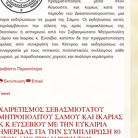
πραγματοποίησε, μέσα στον
Αύγουστο, και κυρίως κατά την
περίοδο του Δεκαπενταύγουστου, μια
σειρά εκδηλώσεων σε χωριά της Σάμου. Οι εκδηλώσεις αυτές
περιλαμβάνουν την τέλεση της ιεράς παρακλήσεως της
Θεοτόκου ή εσπερινού από τον Σεβασμιώτατο Μητροπολίτη
Σάμου και Ικαρίας κ. Ευσέβιο, κατόπιν δε την πραγματοποίηση
ομιλίας από συνεργάτη του Κέντρου και εκδηλώσεως σε
συνεργασία με τους τοπικούς πολιτιστικούς συλλόγους κάθε
χωριού, με παραδοσιακούς χορούς και ανάλογα κεράσματα.
Διαβάστε Περισσότερα
Εκτύπωση
Email
Tweet
ΧΑΙΡΕΤΙΣΜΟΣ ΣΕΒΑΣΜΙΟΤΑΤΟΥ
ΜΗΤΡΟΠΟΛΙΤΟΥ ΣΑΜΟΥ ΚΑΙ ΙΚΑΡΙΑΣ
Κ.Κ ΕΥΣΕΒΙΟΥ ΜΕ ΤΗΝ ΕΥΚΑΙΡΙΑ
ΗΜΕΡΙΔΑΣ ΓΙΑ ΤΗΝ ΣΥΜΠΛΗΡΩΣΗ 80