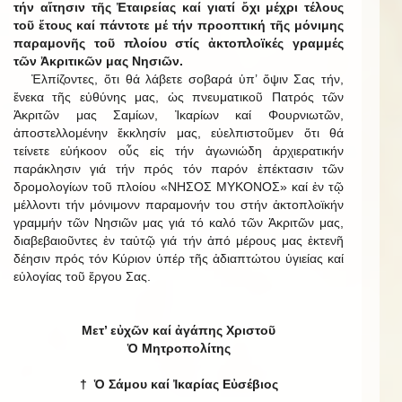
τήν αἴτησιν τῆς Ἐταιρείας καί γιατί ὄχι μέχρι τέλους
τοῦ ἔτους καί πάντοτε μέ τήν προοπτική τῆς μόνιμης
παραμονῆς τοῦ πλοίου στίς ἀκτοπλοϊκές γραμμές
τῶν Ἀκριτικῶν μας Νησιῶν.
Ἐλπίζοντες, ὅτι θά λάβετε σοβαρά ὑπ’ ὄψιν Σας τήν,
ἕνεκα τῆς εὐθύνης μας, ὡς πνευματικοῦ Πατρός τῶν
Ἀκριτῶν μας Σαμίων, Ἰκαρίων καί Φουρνιωτῶν,
ἀποστελλομένην ἔκκλησίν μας, εὐελπιστοῦμεν ὅτι θά
τείνετε εὐήκοον οὖς εἰς τήν ἀγωνιώδη ἀρχιερατικήν
παράκλησιν γιά τήν πρός τόν παρόν ἐπέκτασιν τῶν
δρομολογίων τοῦ πλοίου «ΝΗΣΟΣ ΜΥΚΟΝΟΣ» καί ἐν τῷ
μέλλοντι τήν μόνιμονν παραμονήν του στήν ἀκτοπλοϊκήν
γραμμήν τῶν Νησιῶν μας γιά τό καλό τῶν Ἀκριτῶν μας,
διαβεβαιοῦντες ἐν ταὐτῷ γιά τήν ἀπό μέρους μας ἐκτενῆ
δέησιν πρός τόν Κύριον ὑπέρ τῆς ἀδιαπτώτου ὑγιείας καί
εὐλογίας τοῦ ἔργου Σας.
Μετ’ εὐχῶν καί ἀγάπης Χριστοῦ
Ὁ Μητροπολίτης
† Ὁ Σάμου καί Ἰκαρίας Εὐσέβιος