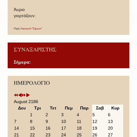
Άυριο
γιορτάζουν:
Πηγή:
Λογισμικό "Σήμερα"
ΣΥΝΑΞΑΡΙΣΤΗΣ
Σήμερα:
P
P
N
N
ΗΜΕΡΟΛΟΓΙΟ
r
r
e
e
e
e
x
x
v
v
t
t
i
i
Y
M
August 2186
o
o
e
o
Δευ
Τρι
Τετ
Πεμ
Παρ
Σαβ
Κυρ
u
u
a
n
1
2
3
4
5
6
s
s
r
t
7
8
9
10
11
12
13
Y
M
h
14
15
16
17
18
19
20
e
o
21
22
23
24
25
26
27